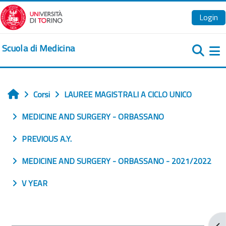
Vai al contenuto principale
Login
Scuola di Medicina
Pa
Corsi
LAUREE MAGISTRALI A CICLO UNICO
Home
MEDICINE AND SURGERY - ORBASSANO
PREVIOUS A.Y.
MEDICINE AND SURGERY - ORBASSANO - 2021/2022
V YEAR
Apr