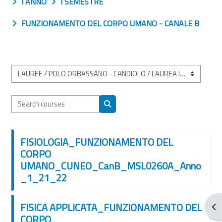
I ANNO
I SEMESTRE
FUNZIONAMENTO DEL CORPO UMANO - CANALE B
Course categories
Search courses
Search courses
FISIOLOGIA_FUNZIONAMENTO DEL
CORPO
UMANO_CUNEO_CanB_MSL0260A_Anno
_1_21_22
FISICA APPLICATA_FUNZIONAMENTO DEL
Ope
CORPO