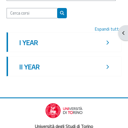
Cerca corsi
Cerca corsi
Espandi tutto
Apr
I YEAR
II YEAR
Università degli Studi di Torino