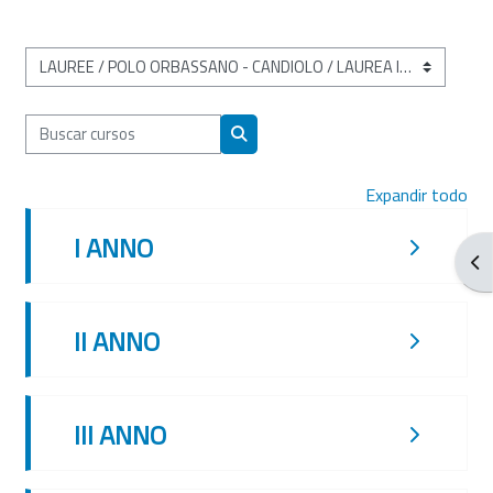
Categorías
Buscar cursos
Buscar cursos
Expandir todo
I ANNO
Abr
II ANNO
III ANNO