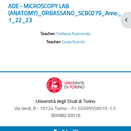
ADE - MICROSCOPY LAB
(ANATOMY)_ORBASSANO_SCB0279_Anno_
1_22_23
Apr
Teacher:
Stefania Raimondo
Teacher:
Giulia Ronchi
Università degli Studi di Torino
Via Verdi, 8 - 10124 Torino - P.I. 02099550010- C.F.
80088230018