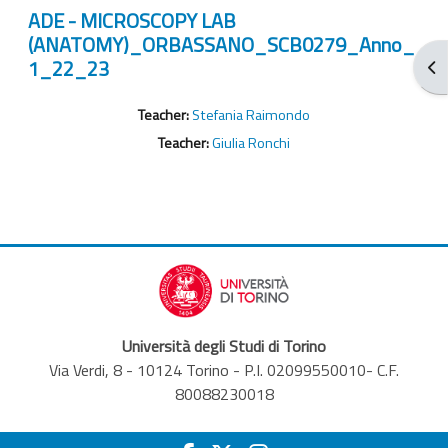
ADE - MICROSCOPY LAB
(ANATOMY)_ORBASSANO_SCB0279_Anno_
1_22_23
От
Teacher:
Stefania Raimondo
Teacher:
Giulia Ronchi
Università degli Studi di Torino
Via Verdi, 8 - 10124 Torino - P.I. 02099550010- C.F.
80088230018