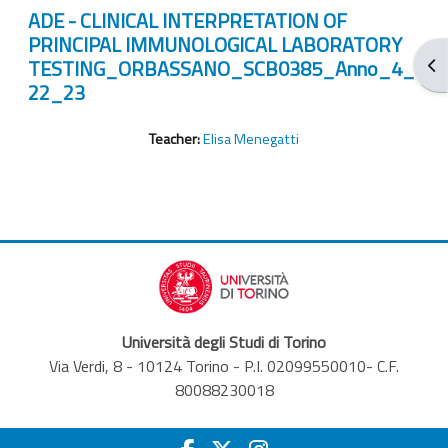
ADE - CLINICAL INTERPRETATION OF
PRINCIPAL IMMUNOLOGICAL LABORATORY
TESTING_ORBASSANO_SCB0385_Anno_4_
Apr
22_23
Teacher:
Elisa Menegatti
Università degli Studi di Torino
Via Verdi, 8 - 10124 Torino - P.I. 02099550010- C.F.
80088230018