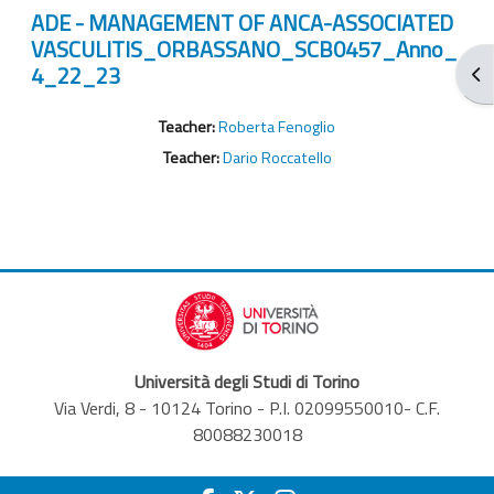
ADE - MANAGEMENT OF ANCA-ASSOCIATED
VASCULITIS_ORBASSANO_SCB0457_Anno_
4_22_23
Apr
Teacher:
Roberta Fenoglio
Teacher:
Dario Roccatello
Università degli Studi di Torino
Via Verdi, 8 - 10124 Torino - P.I. 02099550010- C.F.
80088230018