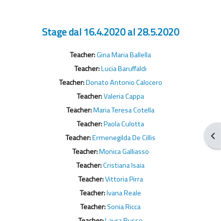
Stage dal 16.4.2020 al 28.5.2020
Teacher:
Gina Maria Ballella
Teacher:
Lucia Baruffaldi
Teacher:
Donato Antonio Calocero
Teacher:
Valeria Cappa
Teacher:
Maria Teresa Cotella
Teacher:
Paola Culotta
Apr
Teacher:
Ermenegilda De Cillis
Teacher:
Monica Galliasso
Teacher:
Cristiana Isaia
Teacher:
Vittoria Pirra
Teacher:
Ivana Reale
Teacher:
Sonia Ricca
Teacher:
Laura Russo