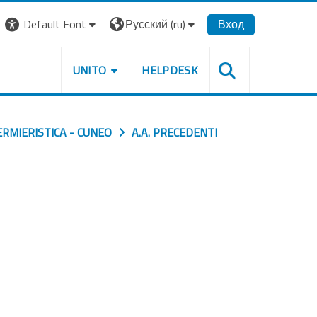
Default Font
Русский ‎(ru)‎
Вход
UNITO
HELPDESK
ERMIERISTICA - CUNEO
A.A. PRECEDENTI