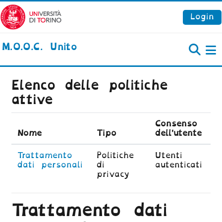
Vai al contenuto principale
Login
M.O.O.C. Unito
P
Elenco delle politiche
attive
Consenso
Nome
Tipo
dell'utente
Trattamento
Politiche
Utenti
dati personali
di
autenticati
privacy
Trattamento dati