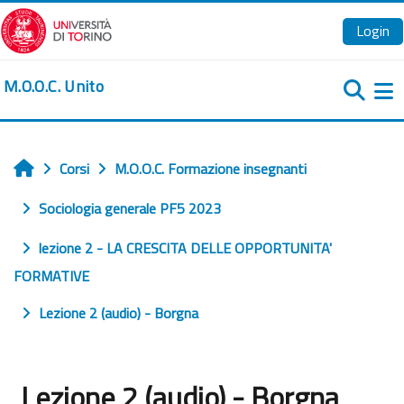
Vai al contenuto principale
Login
M.O.O.C. Unito
Pa
Corsi
M.O.O.C. Formazione insegnanti
Home
Sociologia generale PF5 2023
lezione 2 - LA CRESCITA DELLE OPPORTUNITA'
FORMATIVE
Lezione 2 (audio) - Borgna
Lezione 2 (audio) - Borgna