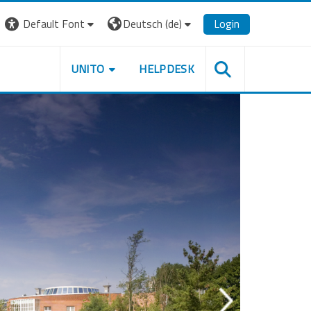
Default Font
Deutsch ‎(de)‎
Login
UNITO
HELPDESK