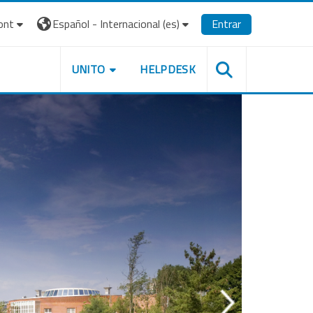
ont
Español - Internacional ‎(es)‎
Entrar
UNITO
HELPDESK