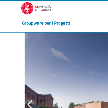
Salta al contenido principal
Groupware per i Progetti