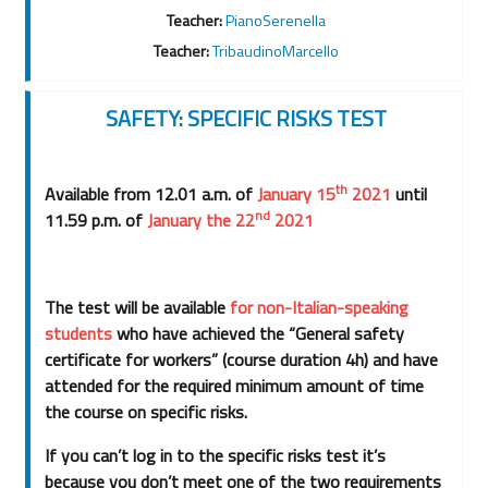
Teacher:
PianoSerenella
Teacher:
TribaudinoMarcello
SAFETY: SPECIFIC RISKS TEST
th
Available from 12.01 a.m. of
J
anuary 15
2021
until
nd
11.59 p.m. of
J
anuary the 22
2021
The test will be available
for non-Italian-speaking
students
who have achieved the “General safety
certificate for workers” (course duration 4h) and have
attended for the required minimum amount of time
the course on specific risks.
If you can’t log in to the specific risks test it’s
because you don’t meet one of the two requirements