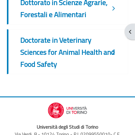
Dottorato in Scienze Agrarie,
Forestali e Alimentari
Apr
Doctorate in Veterinary
Sciences for Animal Health and
Food Safety
Università degli Studi di Torino
Via Verdi, 8 - 10124 Torino - P.I. 02099550010- C.F.