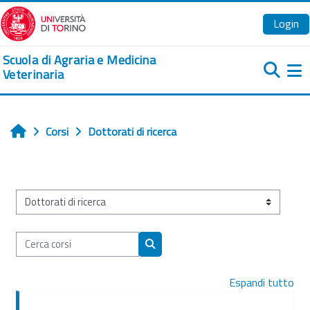
Vai al contenuto principale
Login
Scuola di Agraria e Medicina
Veterinaria
Pa
Corsi
Dottorati di ricerca
Home
Categorie di corso
Cerca corsi
Cerca corsi
Espandi tutto