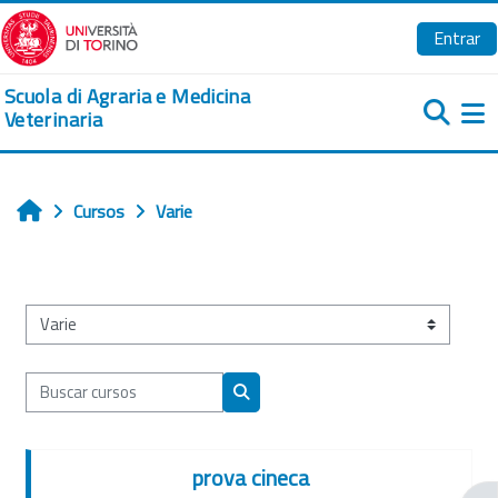
Salta al contenido principal
Entrar
Scuola di Agraria e Medicina
Veterinaria
Pa
Cursos
Varie
Inicio
Categorías
Buscar cursos
Buscar cursos
prova cineca