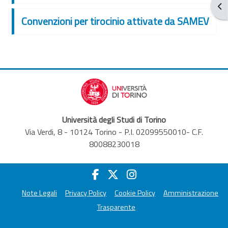
Abr
Convenzioni per tirocinio attivate da SAMEV
Università degli Studi di Torino
Via Verdi, 8 - 10124 Torino - P.I. 02099550010- C.F.
80088230018
Note Legali
Privacy Policy
Cookie Policy
Amministrazione
Trasparente