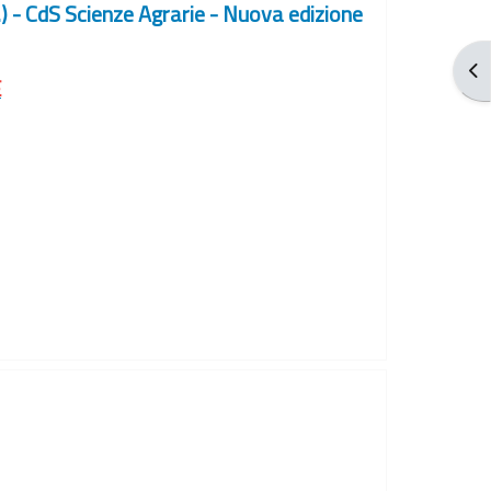
i.) - CdS Scienze Agrarie - Nuova edizione
Apr
E