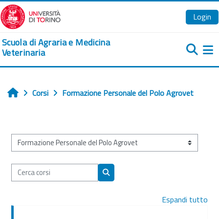
Vai al contenuto principale
Login
Scuola di Agraria e Medicina
Veterinaria
Pa
Corsi
Formazione Personale del Polo Agrovet
Home
Categorie di corso
Cerca corsi
Cerca corsi
Espandi tutto