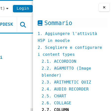
t)‎
Login
Blocchi
Sommario
LPDESK
1. Aggiungere l'attività
H5P in moodle
2. Scegliere e configurare
i content types
i
2.1. ACCORDION
2.2. AGAMOTTO (Image
blender)
2.3. ARITHMETIC QUIZ
2.4. AUDIO RECORDER
2.5. CHART
2.6. COLLAGE
2.7. COLUMN