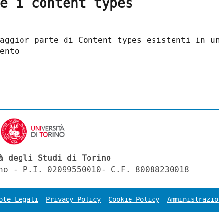
e i content types
aggior parte di Content types esistenti in u
ento
à degli Studi di Torino
no - P.I. 02099550010- C.F. 80088230018
ote Legali
Privacy Policy
Cookie Policy
Amministrazio