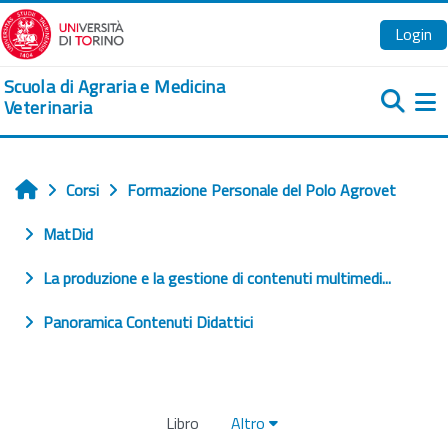
Vai al contenuto principale
Login
Scuola di Agraria e Medicina
Veterinaria
Pa
Corsi
Formazione Personale del Polo Agrovet
Home
MatDid
La produzione e la gestione di contenuti multimedi...
Panoramica Contenuti Didattici
Libro
Altro