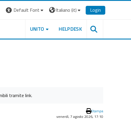
Default Font
Italiano ‎(it)‎
Login
UNITO
HELPDESK
bili tramite link.
Stampa
venerdì, 7 agosto 2026, 17:10