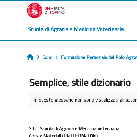
Vai al contenuto principale
Scuola di Agraria e Medicina Veterinaria
Corsi
Formazione Personale del Polo Agro
Home
Semplice, stile dizionario
Aggregazione dei criteri
In questo glossario non sono visualizzati gli autori 
Sito:
Scuola di Agraria e Medicina Veterinaria
Corso:
Materiali didattici (MatDid)