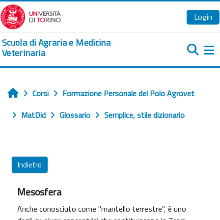
Vai al contenuto principale
Login
Scuola di Agraria e Medicina
Veterinaria
Pa
Corsi
Formazione Personale del Polo Agrovet
Home
MatDid
Glossario
Semplice, stile dizionario
Indietro
Mesosfera
Anche conosciuto come "mantello terrestre", è uno