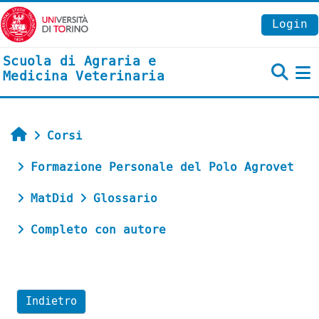
Vai al contenuto principale
Login
Scuola di Agraria e
Medicina Veterinaria
P
Home
Corsi
Formazione Personale del Polo Agrovet
MatDid
Glossario
Completo con autore
Indietro