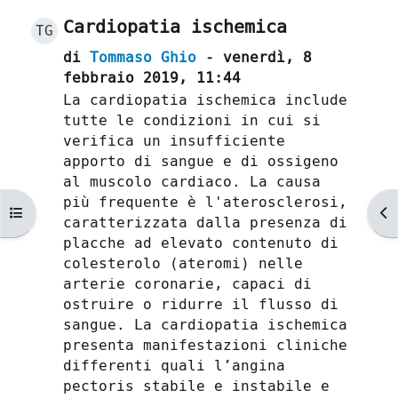
Cardiopatia ischemica
TG
di
Tommaso Ghio
- venerdì, 8
febbraio 2019, 11:44
La cardiopatia ischemica include
tutte le condizioni in cui si
verifica un insufficiente
apporto di sangue e di ossigeno
al muscolo cardiaco. La causa
più frequente è l'aterosclerosi,
Apri indice del corso
Ap
caratterizzata dalla presenza di
placche ad elevato contenuto di
colesterolo (ateromi) nelle
arterie coronarie, capaci di
ostruire o ridurre il flusso di
sangue. La cardiopatia ischemica
presenta manifestazioni cliniche
differenti quali l’angina
pectoris stabile e instabile e