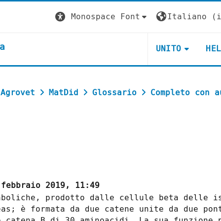
Monospace Font
Italiano ‎(i
a
UNITO
HE
 Agrovet
MatDid
Glossario
Completo con a
febbraio 2019, 11:49
aboliche, prodotto dalle cellule beta delle i
eas; è formata da due catene unite da due pon
e catena B di 30 aminoacidi. La sua funzione 