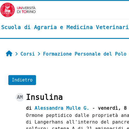
Vai al contenuto principale
Scuola di Agraria e Medicina Veterinari
Home
Corsi
Formazione Personale del Polo
Indietro
Insulina
AM
di
Alessandra Mulle G.
- venerdì, 8 
Ormone peptidico dalle proprietà an
di Langerhans all'interno del pancr
solfuro: catena A di 21 aminoacidi 