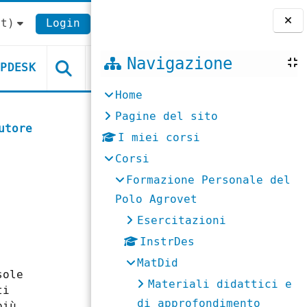
t)‎
Login
Blocchi
Navigazione
LPDESK
Home
Pagine del sito
utore
I miei corsi
Corsi
Formazione Personale del
Polo Agrovet
Esercitazioni
InstrDes
MatDid
sole
Materiali didattici e
ti
di approfondimento
più