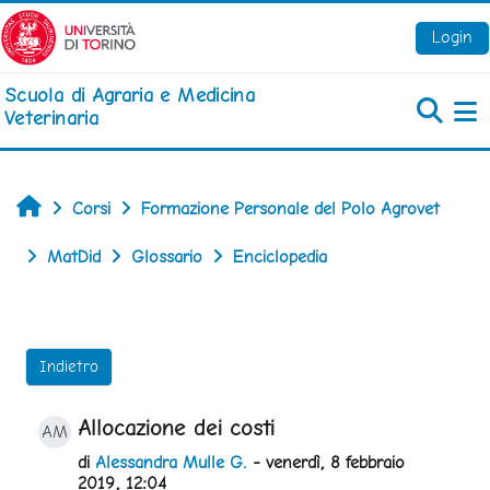
Vai al contenuto principale
Login
Scuola di Agraria e Medicina
Veterinaria
Pa
Home
Corsi
Formazione Personale del Polo Agrovet
MatDid
Glossario
Enciclopedia
Indietro
Allocazione dei costi
AM
di
Alessandra Mulle G.
- venerdì, 8 febbraio
2019, 12:04