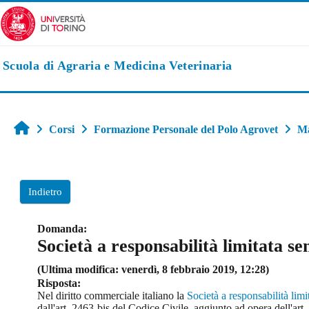
Vai al contenuto principale
Scuola di Agraria e Medicina Veterinaria
Home
Corsi
Formazione Personale del Polo Agrovet
M
Indietro
Domanda:
Società a responsabilità limitata se
(Ultima modifica: venerdì, 8 febbraio 2019, 12:28)
Risposta:
Nel diritto commerciale italiano la
Società a responsabilità limi
dall'art. 2463-bis del Codice Civile, aggiunto ad opera dell'ar