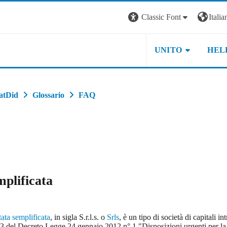
Classic Font
Italian
UNITO
HEL
atDid
Glossario
FAQ
mplificata
tata semplificata
, in sigla S.r.l.s. o
Srls
, è un tipo di società di capitali in
t. 3 del Decreto Legge 24 gennaio 2012 n° 1 "Disposizioni urgenti per la