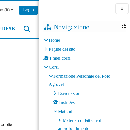
o ‎(it)‎
Login
Blocchi
Navigazione
PDESK
Home
Pagine del sito
I miei corsi
Corsi
Formazione Personale del Polo
Agrovet
Esercitazioni
InstrDes
MatDid
Materiali didattici e di
trodotta
approfondimento