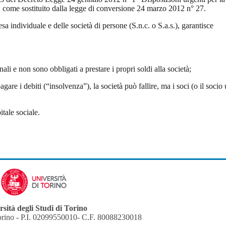
à", come sostituito dalla legge di conversione 24 marzo 2012 n° 27.
esa individuale e delle società di persone (S.n.c. o S.a.s.), garantisce
nali e non sono obbligati a prestare i propri soldi alla società;
agare i debiti (“insolvenza”), la società può fallire, ma i soci (o il socio
tale sociale.
sità degli Studi di Torino
orino - P.I. 02099550010- C.F. 80088230018