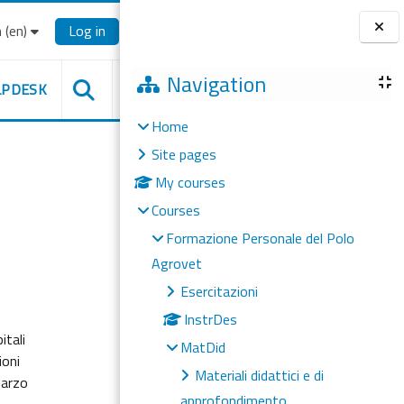
‎(en)‎
Log in
Blocks
Navigation
LPDESK
Home
Site pages
My courses
Courses
Formazione Personale del Polo
Agrovet
Esercitazioni
InstrDes
itali
MatDid
ioni
Materiali didattici e di
marzo
approfondimento