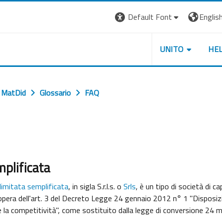
Default Font
English 
UNITO
HE
MatDid
Glossario
FAQ
mplificata
limitata semplificata
, in sigla S.r.l.s. o
Srls
, è un tipo di società di cap
d opera dell'art. 3 del Decreto Legge 24 gennaio 2012 n° 1 "Disposiz
 e la competitività", come sostituito dalla legge di conversione 24 