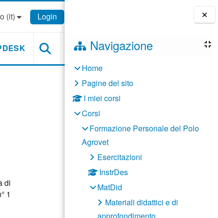
 ‎(it)‎
Login
Blocchi
Navigazione
PDESK
Home
Pagine del sito
I miei corsi
Corsi
Formazione Personale del Polo
Agrovet
Esercitazioni
InstrDes
à di
MatDid
n° 1
Materiali didattici e di
approfondimento