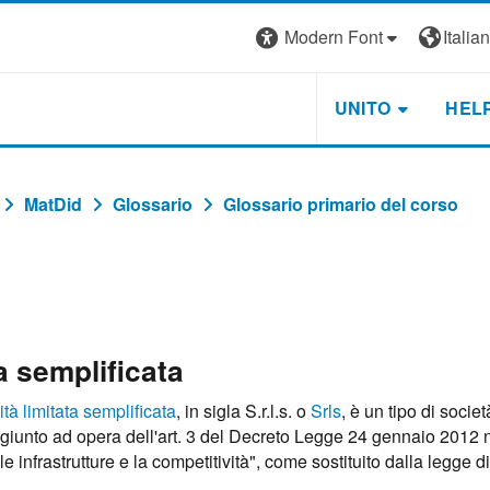
Modern Font
Italiano
UNITO
HEL
MatDid
Glossario
Glossario primario del corso
a semplificata
tà limitata semplificata
, in sigla S.r.l.s. o
Srls
, è un tipo di societ
 aggiunto ad opera dell'art. 3 del Decreto Legge 24 gennaio 2012 
e infrastrutture e la competitività", come sostituito dalla legge di