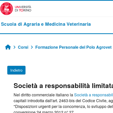
Vai al contenuto principale
Scuola di Agraria e Medicina Veterinaria
Corsi
Formazione Personale del Polo Agrovet
Home
Indietro
Società a responsabilità limitat
Nel diritto commerciale italiano la
Società a responsabili
capitali introdotta dall'art. 2463-bis del Codice Civile,
"Disposizioni urgenti per la concorrenza, lo sviluppo dell
conversione 24 marzo 2012 n° 27.