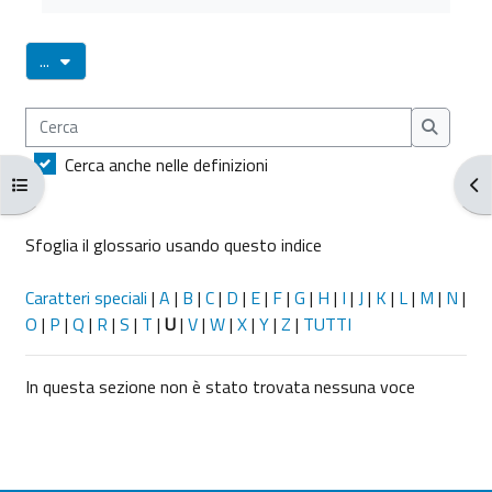
Esporta voci
...
Cerca
Cerca
Cerca anche nelle definizioni
Apri indice del corso
Apr
Sfoglia il glossario usando questo indice
Caratteri speciali
|
A
|
B
|
C
|
D
|
E
|
F
|
G
|
H
|
I
|
J
|
K
|
L
|
M
|
N
|
O
|
P
|
Q
|
R
|
S
|
T
|
U
|
V
|
W
|
X
|
Y
|
Z
|
TUTTI
In questa sezione non è stato trovata nessuna voce