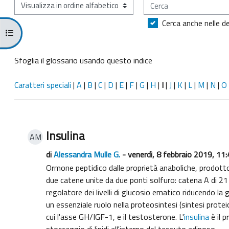
Cerca
Sfoglia il glossario usando questo indice
Cerca anche nelle de
Apri indice del corso
Sfoglia il glossario usando questo indice
Caratteri speciali
|
A
|
B
|
C
|
D
|
E
|
F
|
G
|
H
|
I
|
J
|
K
|
L
|
M
|
N
|
O
Insulina
AM
di
Alessandra Mulle G.
- venerdì, 8 febbraio 2019, 11
Ormone peptidico dalle proprietà anaboliche, prodotto 
due catene unite da due ponti solfuro: catena A di 21 
regolatore dei livelli di glucosio ematico riducendo la g
un essenziale ruolo nella proteosintesi (sintesi prote
cui l'asse GH/IGF-1, e il testosterone. L'
insulina
è il 