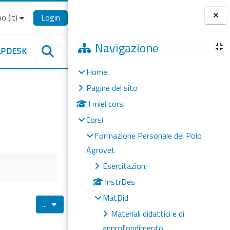
o ‎(it)‎
Login
Blocchi
Navigazione
LPDESK
Home
Pagine del sito
I miei corsi
Corsi
Formazione Personale del Polo
Agrovet
Esercitazioni
InstrDes
MatDid
Esporta voci
...
Materiali didattici e di
approfondimento