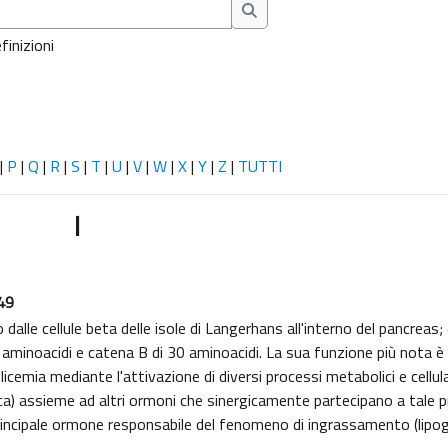
Cerca
finizioni
|
P
|
Q
|
R
|
S
|
T
|
U
|
V
|
W
|
X
|
Y
|
Z
|
TUTTI
I
:49
dalle cellule beta delle isole di Langerhans all'interno del pancreas
aminoacidi e catena B di 30 aminoacidi. La sua funzione più nota è 
licemia mediante l'attivazione di diversi processi metabolici e cellula
ica) assieme ad altri ormoni che sinergicamente partecipano a tale 
principale ormone responsabile del fenomeno di ingrassamento (lipoge