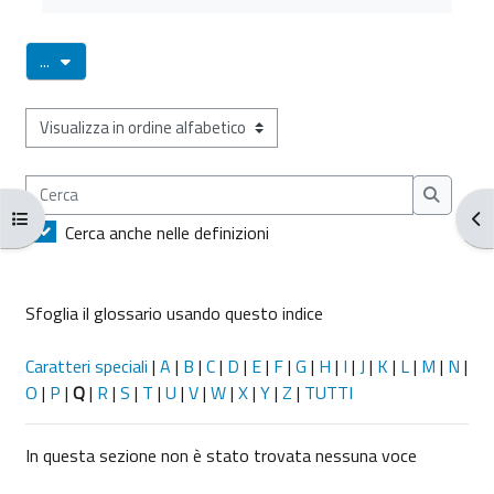
Esporta voci
...
Sfoglia il glossario usando questo indice
Cerca
Cerca
Apri indice del corso
Apr
Cerca anche nelle definizioni
Sfoglia il glossario usando questo indice
Caratteri speciali
|
A
|
B
|
C
|
D
|
E
|
F
|
G
|
H
|
I
|
J
|
K
|
L
|
M
|
N
|
O
|
P
|
Q
|
R
|
S
|
T
|
U
|
V
|
W
|
X
|
Y
|
Z
|
TUTTI
In questa sezione non è stato trovata nessuna voce