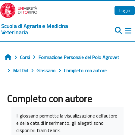
Vai al contenuto principale
Login
Scuola di Agraria e Medicina
Veterinaria
Pa
Corsi
Formazione Personale del Polo Agrovet
Home
MatDid
Glossario
Completo con autore
Completo con autore
Aggregazione dei criteri
Il glossario permette la visualizzazione dell'autore
e della data di inserimento, gli allegati sono
disponibili tramite link.