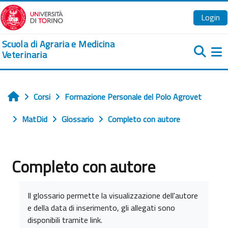
Vai al contenuto principale
Login
Scuola di Agraria e Medicina
Veterinaria
Pa
Corsi
Formazione Personale del Polo Agrovet
Home
MatDid
Glossario
Completo con autore
Completo con autore
Aggregazione dei criteri
Il glossario permette la visualizzazione dell'autore
e della data di inserimento, gli allegati sono
disponibili tramite link.