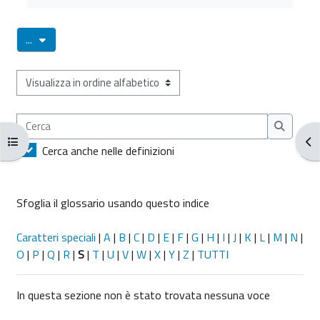
Esporta voci
...
Sfoglia il glossario usando questo indice
Cerca
Cerca
Apri indice del corso
Apr
Cerca anche nelle definizioni
Sfoglia il glossario usando questo indice
Caratteri speciali
|
A
|
B
|
C
|
D
|
E
|
F
|
G
|
H
|
I
|
J
|
K
|
L
|
M
|
N
|
O
|
P
|
Q
|
R
|
S
|
T
|
U
|
V
|
W
|
X
|
Y
|
Z
|
TUTTI
In questa sezione non è stato trovata nessuna voce