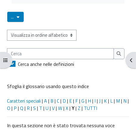
Esporta voci
...
Sfoglia il glossario usando questo indice
Cerca
Cerca
Apri indice del corso
Apr
Cerca anche nelle definizioni
Sfoglia il glossario usando questo indice
Caratteri speciali
|
A
|
B
|
C
|
D
|
E
|
F
|
G
|
H
|
I
|
J
|
K
|
L
|
M
|
N
|
O
|
P
|
Q
|
R
|
S
|
T
|
U
|
V
|
W
|
X
|
Y
|
Z
|
TUTTI
In questa sezione non è stato trovata nessuna voce