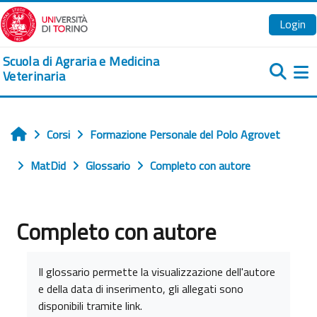
Vai al contenuto principale
Login
Scuola di Agraria e Medicina
Veterinaria
Pa
Corsi
Formazione Personale del Polo Agrovet
Home
MatDid
Glossario
Completo con autore
Completo con autore
Aggregazione dei criteri
Il glossario permette la visualizzazione dell'autore
e della data di inserimento, gli allegati sono
disponibili tramite link.