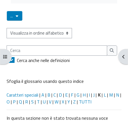
Esporta voci
...
Sfoglia il glossario usando questo indice
Cerca
Cerca
Apri indice del corso
Apr
Cerca anche nelle definizioni
Sfoglia il glossario usando questo indice
Caratteri speciali
|
A
|
B
|
C
|
D
|
E
|
F
|
G
|
H
|
I
|
J
|
K
|
L
|
M
|
N
|
O
|
P
|
Q
|
R
|
S
|
T
|
U
|
V
|
W
|
X
|
Y
|
Z
|
TUTTI
In questa sezione non è stato trovata nessuna voce