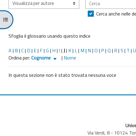
Cerca
Sfoglia il glossario usando questo indice
Cerca anche nelle de
Apri indice del corso
Sfoglia il glossario usando questo indice
A
|
B
|
C
|
D
|
E
|
F
|
G
|
H
|
I
|
J
|
K
|
L
|
M
|
N
|
O
|
P
|
Q
|
R
|
S
|
T
|
U
Ordinato per Cognome crescente
Ordina per:
Cognome
|
Nome
In questa sezione non è stato trovata nessuna voce
Unive
Via Verdi, 8 - 10124 T