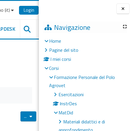
o ‎(it)‎
Login
Blocchi
Navigazione
LPDESK
Home
Pagine del sito
I miei corsi
Corsi
Formazione Personale del Polo
Agrovet
Esercitazioni
InstrDes
MatDid
Esporta voci
...
Materiali didattici e di
approfondimento