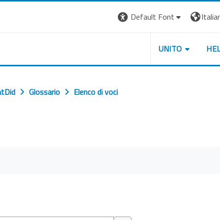
Default Font
Italian
UNITO
HE
tDid
Glossario
Elenco di voci