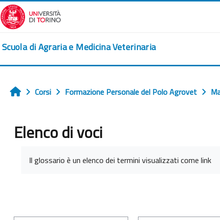
Vai al contenuto principale
Scuola di Agraria e Medicina Veterinaria
Corsi
Formazione Personale del Polo Agrovet
Ma
Home
Elenco di voci
Aggregazione dei criteri
Il glossario è un elenco dei termini visualizzati come link