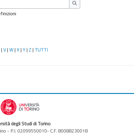
Cerca
finizioni
|
V
|
W
|
X
|
Y
|
Z
|
TUTTI
rsità degli Studi di Torino
orino - P.I. 02099550010- C.F. 80088230018