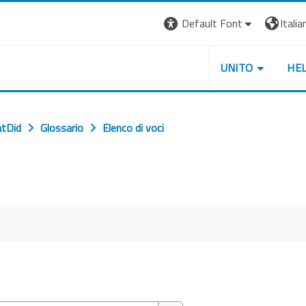
Default Font
Italian
UNITO
HE
tDid
Glossario
Elenco di voci