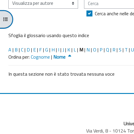
Cerca
Sfoglia il glossario usando questo indice
Cerca anche nelle de
Apri indice del corso
Sfoglia il glossario usando questo indice
A
|
B
|
C
|
D
|
E
|
F
|
G
|
H
|
I
|
J
|
K
|
L
|
M
|
N
|
O
|
P
|
Q
|
R
|
S
|
T
|
U
Ordinato per Nome decrescente
Ordina per:
Cognome
|
Nome
In questa sezione non è stato trovata nessuna voce
Unive
Via Verdi, 8 - 10124 T