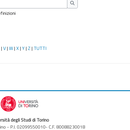
Cerca
finizioni
|
V
|
W
|
X
|
Y
|
Z
|
TUTTI
rsità degli Studi di Torino
orino - P.I. 02099550010- C.F. 80088230018