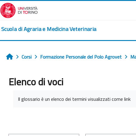
Vai al contenuto principale
Scuola di Agraria e Medicina Veterinaria
Corsi
Formazione Personale del Polo Agrovet
Ma
Home
Elenco di voci
Aggregazione dei criteri
Il glossario è un elenco dei termini visualizzati come link