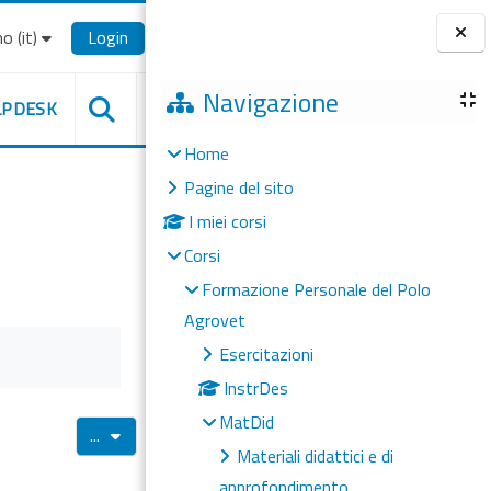
o ‎(it)‎
Login
Blocchi
Navigazione
LPDESK
Home
Pagine del sito
I miei corsi
Corsi
Formazione Personale del Polo
Agrovet
Esercitazioni
InstrDes
MatDid
Esporta voci
...
Materiali didattici e di
approfondimento