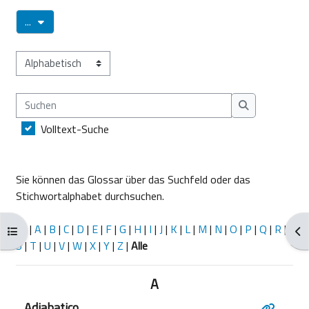
Einträge exportieren
...
Sie können das Glossar über das Suchfeld oder das Stichworta
Suchen
Suchen
Volltext-Suche
Sie können das Glossar über das Suchfeld oder das
Stichwortalphabet durchsuchen.
@
|
A
|
B
|
C
|
D
|
E
|
F
|
G
|
H
|
I
|
J
|
K
|
L
|
M
|
N
|
O
|
P
|
Q
|
R
|
Kursindex öffnen
Blo
S
|
T
|
U
|
V
|
W
|
X
|
Y
|
Z
|
Alle
A
Adiabatico