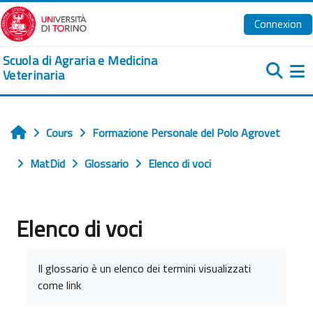
Passer au contenu principal
Connexion
Scuola di Agraria e Medicina
Veterinaria
Pa
Cours
Formazione Personale del Polo Agrovet
Accueil
MatDid
Glossario
Elenco di voci
Elenco di voci
Conditions d’achèvement
Il glossario è un elenco dei termini visualizzati
come link