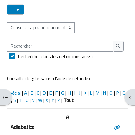
Exporter des articles
...
Consulter le glossaire à l’aide de cet index
Rechercher
Recherch
Rechercher dans les définitions aussi
Consulter le glossaire à l’aide de cet index
Spécial
|
A
|
B
|
C
|
D
|
E
|
F
|
G
|
H
|
I
|
J
|
K
|
L
|
M
|
N
|
O
|
P
|
Q
|
Ouvrir l’index du cours
Ouv
R
|
S
|
T
|
U
|
V
|
W
|
X
|
Y
|
Z
|
Tout
A
Adiabatico