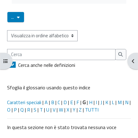
Esporta voci
...
Sfoglia il glossario usando questo indice
Cerca
Cerca
Apri indice del corso
Apr
Cerca anche nelle definizioni
Sfoglia il glossario usando questo indice
Caratteri speciali
|
A
|
B
|
C
|
D
|
E
|
F
|
G
|
H
|
I
|
J
|
K
|
L
|
M
|
N
|
O
|
P
|
Q
|
R
|
S
|
T
|
U
|
V
|
W
|
X
|
Y
|
Z
|
TUTTI
In questa sezione non è stato trovata nessuna voce