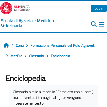
Vai al contenuto principale
Login
Scuola di Agraria e Medicina
Veterinaria
Pa
Corsi
Formazione Personale del Polo Agrovet
Home
MatDid
Glossario
Enciclopedia
Enciclopedia
Aggregazione dei criteri
Glossario simile al modello "Completo con autore”,
ma le eventuali immagini allegate vengono
integrate nel testo