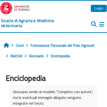
Vai al contenuto principale
Login
Scuola di Agraria e Medicina
Veterinaria
Pa
Corsi
Formazione Personale del Polo Agrovet
Home
MatDid
Glossario
Enciclopedia
Enciclopedia
Aggregazione dei criteri
Glossario simile al modello "Completo con autore”,
ma le eventuali immagini allegate vengono
integrate nel testo