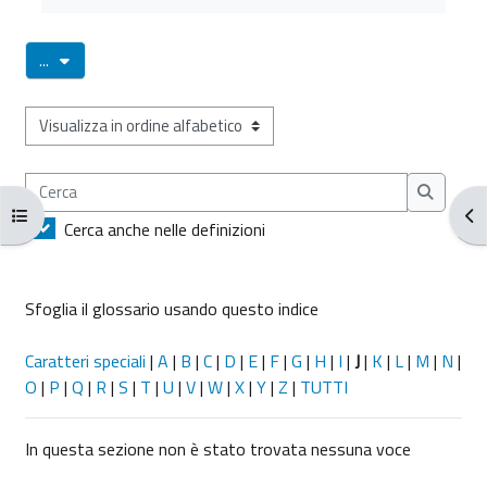
Esporta voci
...
Sfoglia il glossario usando questo indice
Cerca
Cerca
Apri indice del corso
Apr
Cerca anche nelle definizioni
Sfoglia il glossario usando questo indice
Caratteri speciali
|
A
|
B
|
C
|
D
|
E
|
F
|
G
|
H
|
I
|
J
|
K
|
L
|
M
|
N
|
O
|
P
|
Q
|
R
|
S
|
T
|
U
|
V
|
W
|
X
|
Y
|
Z
|
TUTTI
In questa sezione non è stato trovata nessuna voce