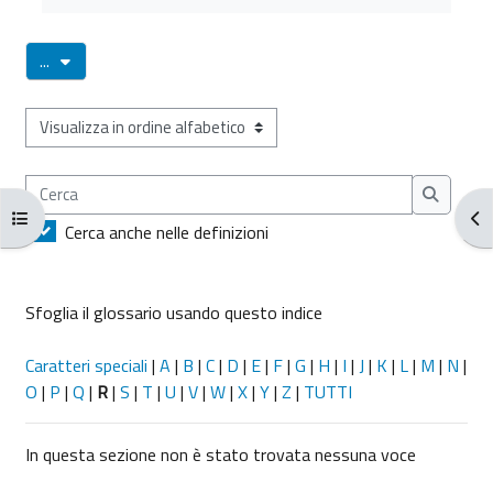
Esporta voci
...
Sfoglia il glossario usando questo indice
Cerca
Cerca
Apri indice del corso
Apr
Cerca anche nelle definizioni
Sfoglia il glossario usando questo indice
Caratteri speciali
|
A
|
B
|
C
|
D
|
E
|
F
|
G
|
H
|
I
|
J
|
K
|
L
|
M
|
N
|
O
|
P
|
Q
|
R
|
S
|
T
|
U
|
V
|
W
|
X
|
Y
|
Z
|
TUTTI
In questa sezione non è stato trovata nessuna voce