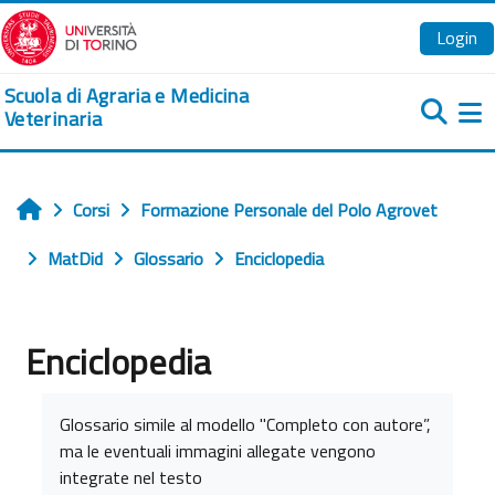
Vai al contenuto principale
Login
Scuola di Agraria e Medicina
Veterinaria
Pa
Corsi
Formazione Personale del Polo Agrovet
Home
MatDid
Glossario
Enciclopedia
Enciclopedia
Aggregazione dei criteri
Glossario simile al modello "Completo con autore”,
ma le eventuali immagini allegate vengono
integrate nel testo