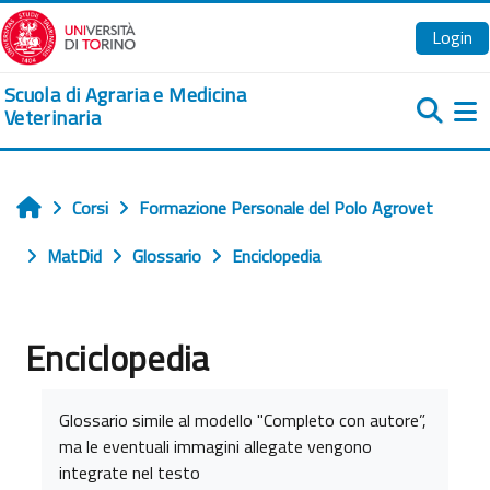
Vai al contenuto principale
Login
Scuola di Agraria e Medicina
Veterinaria
Pa
Corsi
Formazione Personale del Polo Agrovet
Home
MatDid
Glossario
Enciclopedia
Enciclopedia
Aggregazione dei criteri
Glossario simile al modello "Completo con autore”,
ma le eventuali immagini allegate vengono
integrate nel testo