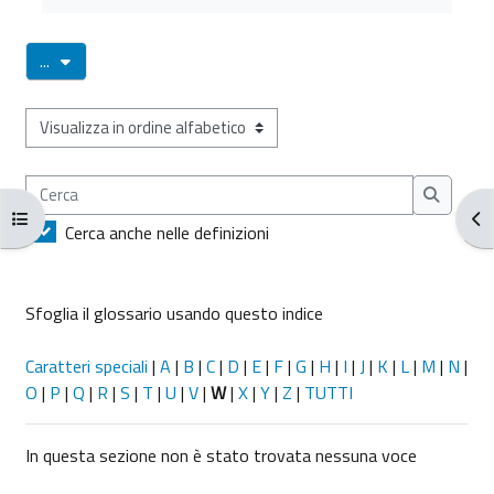
Esporta voci
...
Sfoglia il glossario usando questo indice
Cerca
Cerca
Apri indice del corso
Apr
Cerca anche nelle definizioni
Sfoglia il glossario usando questo indice
Caratteri speciali
|
A
|
B
|
C
|
D
|
E
|
F
|
G
|
H
|
I
|
J
|
K
|
L
|
M
|
N
|
O
|
P
|
Q
|
R
|
S
|
T
|
U
|
V
|
W
|
X
|
Y
|
Z
|
TUTTI
In questa sezione non è stato trovata nessuna voce