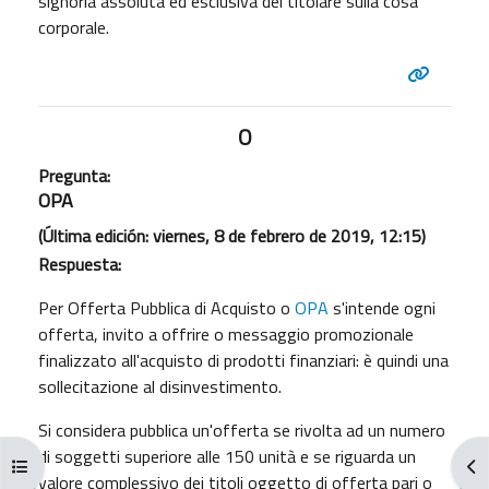
signoria assoluta ed esclusiva del titolare sulla cosa
corporale.
O
Pregunta:
OPA
(Última edición: viernes, 8 de febrero de 2019, 12:15)
Respuesta:
Per Offerta Pubblica di Acquisto o
OPA
s'intende ogni
offerta, invito a offrire o messaggio promozionale
finalizzato all'acquisto di prodotti finanziari: è quindi una
sollecitazione al disinvestimento.
Si considera pubblica un'offerta se rivolta ad un numero
di soggetti superiore alle 150 unità e se riguarda un
Abrir índice del curso
Abr
valore complessivo dei titoli oggetto di offerta pari o