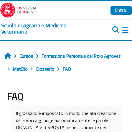
Salta al contenido principal
Entrar
Scuola di Agraria e Medicina
Veterinaria
Pa
Cursos
Formazione Personale del Polo Agrovet
Inicio
MatDid
Glossario
FAQ
FAQ
Requisitos de finalización
Il glossario è impostato in modo che alla creazione
delle voci aggiunge automaticamente le parole
DOMANDA e RISPOSTA, rispettivamente nei