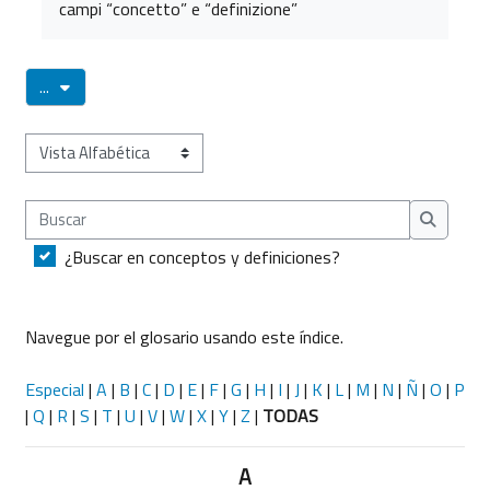
campi “concetto” e “definizione”
Exportar entradas
...
Navegue por el glosario usando este índice.
Buscar
Buscar
¿Buscar en conceptos y definiciones?
Navegue por el glosario usando este índice.
Especial
|
A
|
B
|
C
|
D
|
E
|
F
|
G
|
H
|
I
|
J
|
K
|
L
|
M
|
N
|
Ñ
|
O
|
P
|
Q
|
R
|
S
|
T
|
U
|
V
|
W
|
X
|
Y
|
Z
|
TODAS
A