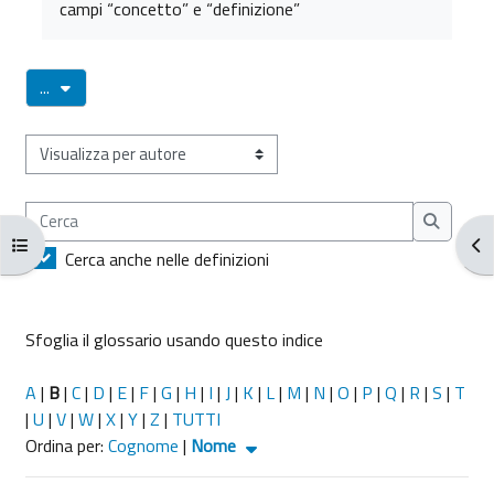
campi “concetto” e “definizione”
Esporta voci
...
Sfoglia il glossario usando questo indice
Cerca
Cerca
Apri indice del corso
Apr
Cerca anche nelle definizioni
Sfoglia il glossario usando questo indice
A
|
B
|
C
|
D
|
E
|
F
|
G
|
H
|
I
|
J
|
K
|
L
|
M
|
N
|
O
|
P
|
Q
|
R
|
S
|
T
|
U
|
V
|
W
|
X
|
Y
|
Z
|
TUTTI
Ordinato per Nome crescente
Ordina per:
Cognome
|
Nome