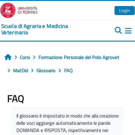
Vai al contenuto principale
Login
Scuola di Agraria e Medicina
Veterinaria
Pa
Corsi
Formazione Personale del Polo Agrovet
Home
MatDid
Glossario
FAQ
FAQ
Aggregazione dei criteri
Il glossario è impostato in modo che alla creazione
delle voci aggiunge automaticamente le parole
DOMANDA e RISPOSTA, rispettivamente nei