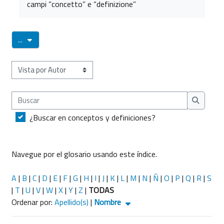
campi “concetto” e “definizione”
Exportar entradas
...
Navegue por el glosario usando este índice.
Buscar
Buscar
¿Buscar en conceptos y definiciones?
Navegue por el glosario usando este índice.
A
|
B
|
C
|
D
|
E
|
F
|
G
|
H
|
I
|
J
|
K
|
L
|
M
|
N
|
Ñ
|
O
|
P
|
Q
|
R
|
S
|
T
|
U
|
V
|
W
|
X
|
Y
|
Z
|
TODAS
Actualmente ordenados Nombre (ascendente)
Ordenar por:
Apellido(s)
|
Nombre