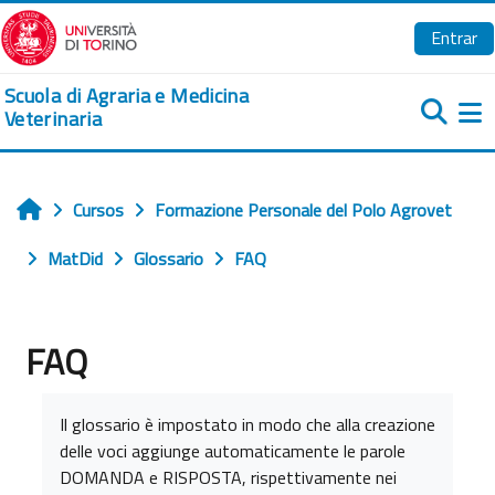
Salta al contenido principal
Entrar
Scuola di Agraria e Medicina
Veterinaria
Pa
Cursos
Formazione Personale del Polo Agrovet
Inicio
MatDid
Glossario
FAQ
FAQ
Requisitos de finalización
Il glossario è impostato in modo che alla creazione
delle voci aggiunge automaticamente le parole
DOMANDA e RISPOSTA, rispettivamente nei