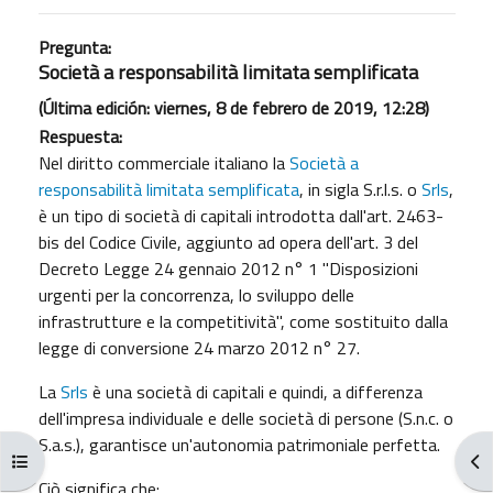
Pregunta:
Società a responsabilità limitata semplificata
(Última edición: viernes, 8 de febrero de 2019, 12:28)
Respuesta:
Nel diritto commerciale italiano la
Società a
responsabilità limitata semplificata
, in sigla S.r.l.s. o
Srls
,
è un tipo di società di capitali introdotta dall'art. 2463-
bis del Codice Civile, aggiunto ad opera dell'art. 3 del
Decreto Legge 24 gennaio 2012 n° 1 "Disposizioni
urgenti per la concorrenza, lo sviluppo delle
infrastrutture e la competitività", come sostituito dalla
legge di conversione 24 marzo 2012 n° 27.
La
Srls
è una società di capitali e quindi, a differenza
dell'impresa individuale e delle società di persone (S.n.c. o
S.a.s.), garantisce un'autonomia patrimoniale perfetta.
Abrir índice del curso
Abr
Ciò significa che: