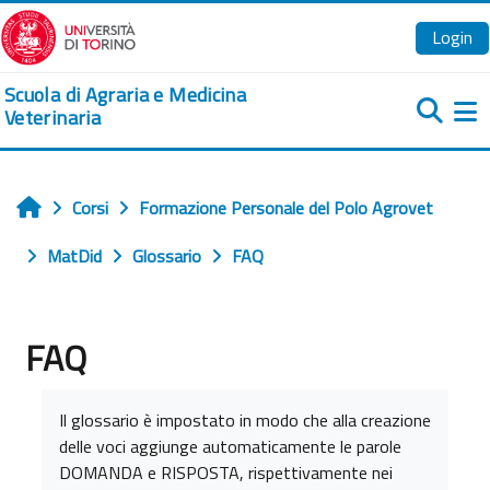
Vai al contenuto principale
Login
Scuola di Agraria e Medicina
Veterinaria
Pa
Corsi
Formazione Personale del Polo Agrovet
Home
MatDid
Glossario
FAQ
FAQ
Aggregazione dei criteri
Il glossario è impostato in modo che alla creazione
delle voci aggiunge automaticamente le parole
DOMANDA e RISPOSTA, rispettivamente nei