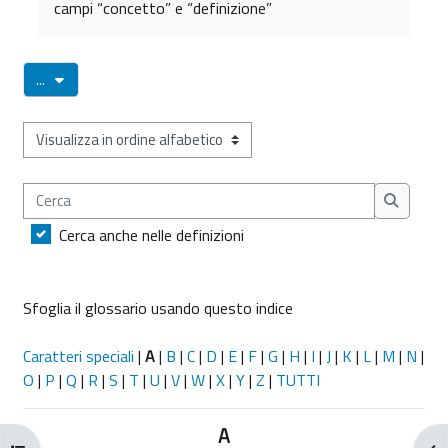
campi “concetto” e “definizione”
Esporta voci
...
Sfoglia il glossario usando questo indice
Cerca
Cerca
Cerca anche nelle definizioni
Sfoglia il glossario usando questo indice
Caratteri speciali
|
A
|
B
|
C
|
D
|
E
|
F
|
G
|
H
|
I
|
J
|
K
|
L
|
M
|
N
|
O
|
P
|
Q
|
R
|
S
|
T
|
U
|
V
|
W
|
X
|
Y
|
Z
|
TUTTI
A