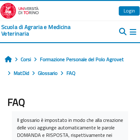
Vai al contenuto principale
Login
Scuola di Agraria e Medicina
Veterinaria
Pa
Corsi
Formazione Personale del Polo Agrovet
Home
MatDid
Glossario
FAQ
FAQ
Aggregazione dei criteri
Il glossario è impostato in modo che alla creazione
delle voci aggiunge automaticamente le parole
DOMANDA e RISPOSTA, rispettivamente nei