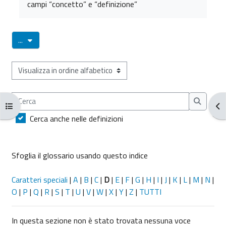
campi “concetto” e “definizione”
Esporta voci
...
Sfoglia il glossario usando questo indice
Cerca
Apri indice del corso
Apr
Cerca
Cerca anche nelle definizioni
Sfoglia il glossario usando questo indice
Caratteri speciali
|
A
|
B
|
C
|
D
|
E
|
F
|
G
|
H
|
I
|
J
|
K
|
L
|
M
|
N
|
O
|
P
|
Q
|
R
|
S
|
T
|
U
|
V
|
W
|
X
|
Y
|
Z
|
TUTTI
In questa sezione non è stato trovata nessuna voce