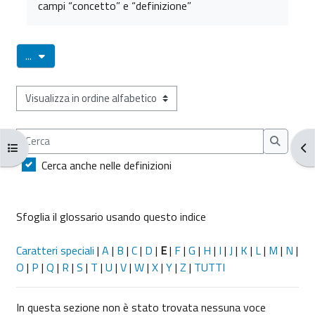
campi “concetto” e “definizione”
Esporta voci
...
Sfoglia il glossario usando questo indice
Cerca
Apri indice del corso
Apr
Cerca
Cerca anche nelle definizioni
Sfoglia il glossario usando questo indice
Caratteri speciali
|
A
|
B
|
C
|
D
|
E
|
F
|
G
|
H
|
I
|
J
|
K
|
L
|
M
|
N
|
O
|
P
|
Q
|
R
|
S
|
T
|
U
|
V
|
W
|
X
|
Y
|
Z
|
TUTTI
In questa sezione non è stato trovata nessuna voce