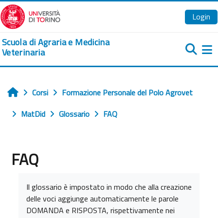
Vai al contenuto principale
Login
Scuola di Agraria e Medicina
Veterinaria
Pa
Corsi
Formazione Personale del Polo Agrovet
Home
MatDid
Glossario
FAQ
FAQ
Aggregazione dei criteri
Il glossario è impostato in modo che alla creazione
delle voci aggiunge automaticamente le parole
DOMANDA e RISPOSTA, rispettivamente nei