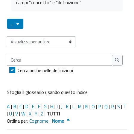
campi “concetto” e “definizione”
Esporta voci
...
Sfoglia il glossario usando questo indice
Cerca
Cerca
Cerca anche nelle definizioni
Sfoglia il glossario usando questo indice
A
|
B
|
C
|
D
|
E
|
F
|
G
|
H
|
I
|
J
|
K
|
L
|
M
|
N
|
O
|
P
|
Q
|
R
|
S
|
T
|
U
|
V
|
W
|
X
|
Y
|
Z
|
TUTTI
Ordinato per Nome decrescente
Ordina per:
Cognome
|
Nome