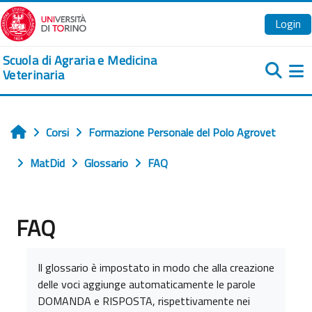
Vai al contenuto principale
Login
Scuola di Agraria e Medicina
Veterinaria
Pa
Corsi
Formazione Personale del Polo Agrovet
Home
MatDid
Glossario
FAQ
FAQ
Aggregazione dei criteri
Il glossario è impostato in modo che alla creazione
delle voci aggiunge automaticamente le parole
DOMANDA e RISPOSTA, rispettivamente nei